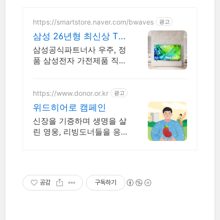
https://smartstore.naver.com/bwaves
광고
삼성 26년형 최신상 TV
NEO OLED 65인치
삼성공식파트너사 우주, 정
품 삼성전자 가전제품 직접
공급, 확실한 A/S, 전문상담
포토리뷰 1만 포인트 지급
https://www.donor.or.kr
광고
위드히어로 캠페인
신장을 기증하며 생명을 살
린 영웅, 리빙도너들을 응
원해주세요!
공감
구독하기